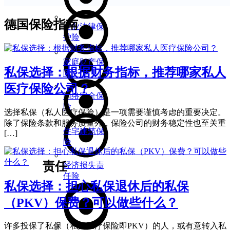
德国保险指南
企业法律保
护险
家庭财产保
私保选择：根据财务指标，推荐哪家私人
险
医疗保险公司？
网络安全保
险
选择私保（私人医疗保险）是一项需要谨慎考虑的重要决定。
除了保险条款和服务质量外，保险公司的财务稳定性也至关重
住宅建筑保
[…]
险
责任
经济损失责
任险
私保选择：担心私保退休后的私保
（PKV）保费？可以做些什么？
许多投保了私保（私人医疗保险即PKV）的人，或有意转入私