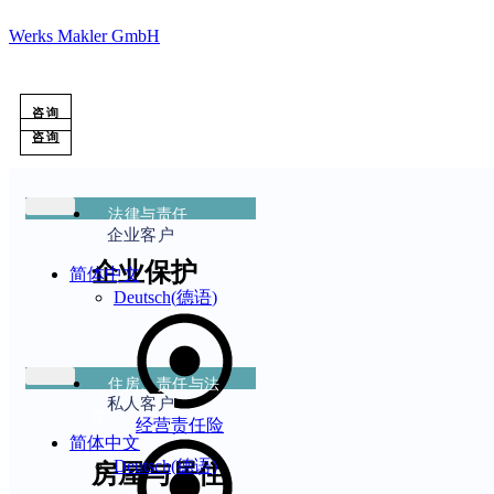
Werks Makler GmbH
咨询
咨询
法律与责任
企业客户
企业保护
简体中文
Deutsch
(
德语
)
住房、责任与法
私人客户
律
经营责任险
简体中文
Deutsch
(
德语
)
房屋与居住