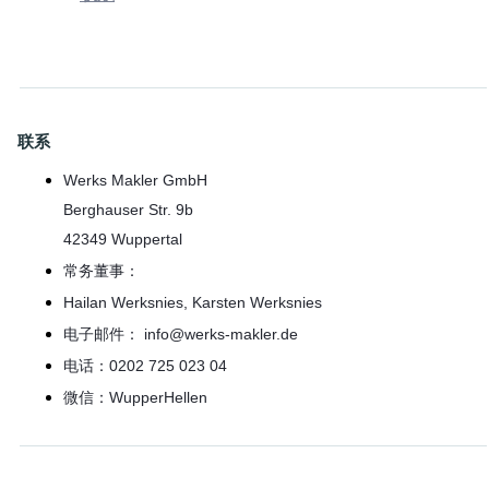
联系
Werks Makler GmbH
Berghauser Str. 9b
42349 Wuppertal
常务董事：
Hailan Werksnies, Karsten Werksnies
电子邮件： info@werks-makler.de
电话：0202 725 023 04
微信：WupperHellen