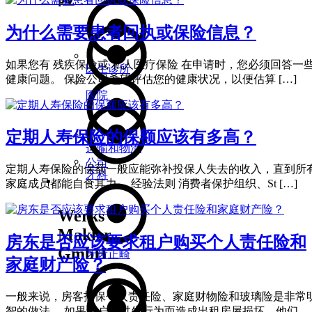
为什么需要患者回执或保险信息？
如果您有 残疾保险或 私人医疗保险 在申请时，您必须回答一
医生诊所
健康问题。 保险公司希望评估您的健康状况，以便估算 […]
医院
定期人寿保险的保额应该有多高？
运输和物流
公司
定期人寿保险的保额一般应能弥补投保人失去的收入，直到所
牙科
关于我们
家庭成员都能自食其力。 经验法则 消费者保护组织、St […]
Werks
Makler
房东是否应该要求租户购买个人责任险和
GmbH
牙齿正畸
家庭财产险？
一般来说，房客投保个人责任险、家庭财物险和玻璃险是非常
智的做法。 如果租户因过失行为而造成出租房屋损坏，他们