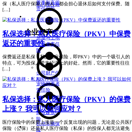
董事和高管
保（私人医疗保险）的人，都会担心退休后如何支付保费。随
私人责任险
责任保险
[…]
财产与建筑
企业资产
私保选择：私人医疗保险（PKV）中保费
房屋与土地
返还的重要性
所有者责任
险
保费返还是私保（私人医疗保险，即PKV）中的一个吸引人的
特点，可为投保人带来经济上的好处。然而，它的重要性往往
[…]
公司财产保
险
宠物饲养者
责任险
私保选择：私人医疗保险（PKV）的保费
上涨？ 我可以如何应对？
商业建筑保
险
医疗保险中的保费上涨是一个反复出现的问题，无论是公共医
机动车辆保
健康与预防
保险（公保）还是私人医疗保险（私保）的投保人都无法避免
险