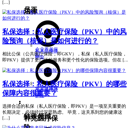
[…]
员工
法律
私保选择：私人医疗保险（PKV）中的风
险预询（核保）是如何进行的？
企业养老保
私人法律保
相比公保（公共医疗保险，即GKV），私保（私人医疗保险，
险
护险
即PKV）提供了更广泛的服务和更个性化的保险选项。但在 […
私保选择：私人医疗保险（PKV）的哪些
企业健康保
房东法律保
保障内容很重要？
险
护险
行业解决方案
医疗与休闲
选择合适的私保（私人医疗保险，即PKV）是一项至关重要的
长期决定，必须经过深思熟虑。 毕竟，这关系到您的健康这
特殊领域
补充医疗保
[…]
险