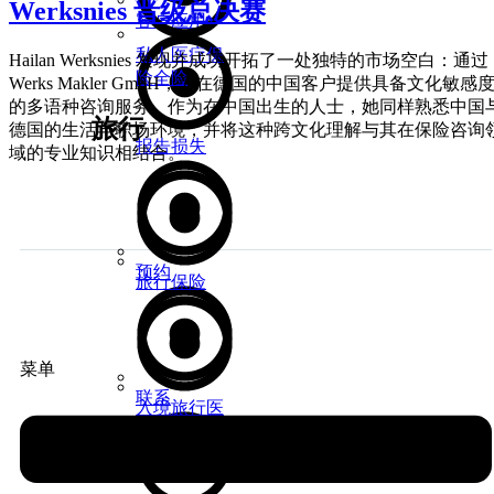
Werksnies 晋级总决赛
客户应用
私人医疗保
Hailan Werksnies 发现并成功开拓了一处独特的市场空白：通过
险全险
Werks Makler GmbH，为在德国的中国客户提供具备文化敏感
的多语种咨询服务。作为在中国出生的人士，她同样熟悉中国
旅行
德国的生活与职场环境，并将这种跨文化理解与其在保险咨询
报告损失
域的专业知识相结合。
预约
旅行保险
菜单
联系
入境旅行医
疗保险
财富保障与管理