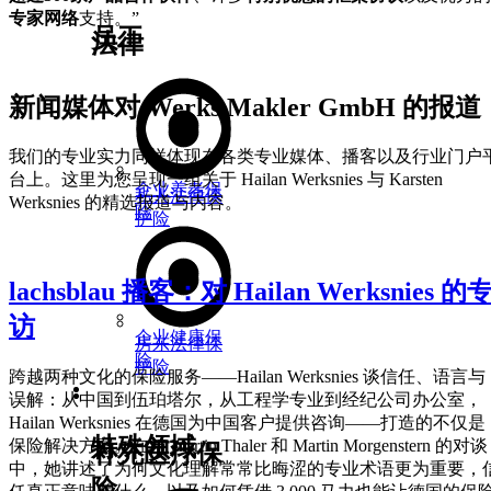
专家网络
支持。”
员工
法律
新闻媒体对 Werks Makler GmbH 的报道
我们的专业实力同样体现在各类专业媒体、播客以及行业门户
台上。这里为您呈现一组关于 Hailan Werksnies 与 Karsten
企业养老保
私人法律保
Werksnies 的精选报道与内容。
险
护险
lachsblau 播客：对 Hailan Werksnies 的
访
企业健康保
房东法律保
险
护险
跨越两种文化的保险服务——Hailan Werksnies 谈信任、语言与
行业解决方案
医疗与休闲
误解：从中国到伍珀塔尔，从工程学专业到经纪公司办公室，
Hailan Werksnies 在德国为中国客户提供咨询——打造的不仅是
特殊领域
保险解决方案。在与 Martin Thaler 和 Martin Morgenstern 的对谈
补充医疗保
中，她讲述了为何文化理解常常比晦涩的专业术语更为重要，
险