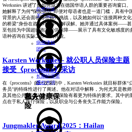
Werksnies 讲述了她如何成为在德国华语人群的重要咨询窗口。
自然疗法
她解释了为何“保险德语”即便对母语者也是一道门槛，具有中
关于我们
背景的人还会面临哪些额外挑战，以及她如何以“连接两种文化
的桥梁”身份在咨询对话中化解误解。她并通过具体案例——甚
至包括为中国超级跑车提供保障——展示了具有文化敏感度的
语种咨询在实际工作中的样貌。
病假津贴
团队
Karsten Werksnies - 就公职人员保险主题
接受《procontra》采访
长期护理需
求
版权声明
在《procontra》的一次采访中，Karsten Werksnies 就目标群体“
务员”的特殊性进行了阐述。他在对话中解释，为何尤其是教师
私人健康保
及其他公共部门从业者对其保险有着更为特殊的要求。其中的
服务
点在于私人医疗保险，以及职业与公务丧失工作能力保险。
险
Jungmakler Award 2025：Hailan