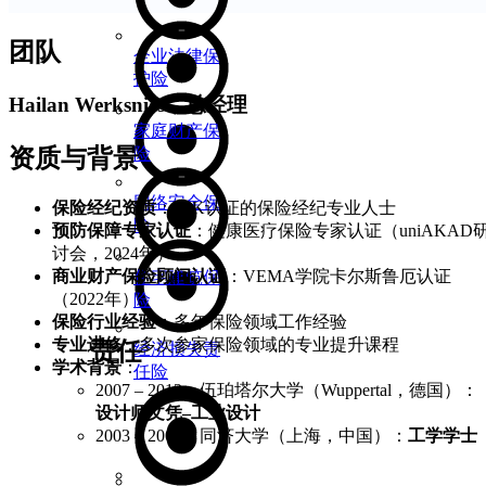
团队
企业法律保
护险
Hailan Werksnies，总经理
家庭财产保
资质与背景
险
网络安全保
保险经纪资质
：IHK认证的保险经纪专业人士
险
预防保障专家认证
：健康医疗保险专家认证（uniAKAD
讨会，2024年）
商业财产保险顾问认证
：VEMA学院卡尔斯鲁厄认证
住宅建筑保
（2022年）
险
保险行业经验
：多年保险领域工作经验
专业进修
：多次参家保险领域的专业提升课程
责任
经济损失责
学术背景
：
任险
2007 – 2012：伍珀塔尔大学（Wuppertal，德国）：
设计师文凭–工业设计
2003 – 2007：同济大学（上海，中国）：
工学学士