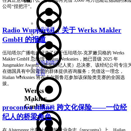
任真正意味着什么，以及如何凭借 3,000 马力也能让德国的保
公司“捏把汗”。
Radio Wuppertal：关于 Werks Makler
医生诊所
GmbH 的报道
医院
伍珀塔尔广播电台报道了位于伍珀塔尔-克罗嫩贝格的 Werks
Makler GmbH 总经理 Hailan Werksnies，她已晋级 2025 年
运输和物流
Jungmakler Awards（青年经纪人奖）总决赛。该经纪公司专注
公司
在德国具有中国背景的群体提供咨询服务；凭借这一理念，
牙科
关于我们
Hailan Werksnies 将在卡尔斯鲁厄参加该保险类竞赛的全国选
拔。
Werks
Makler
GmbH
procontra online: 跨文化保险——一位经
牙齿正畸
纪人的桥梁角色
在 Alsterspree 出版社的保险专业杂志《procontra》上，Hailan