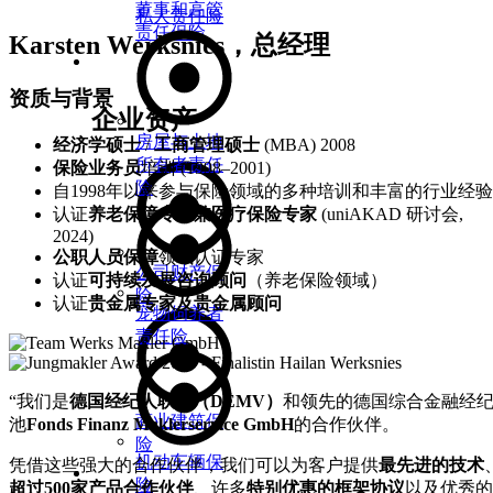
董事和高管
私人责任险
责任保险
Karsten Werksnies，总经理
财产与建筑
资质与背景
企业资产
房屋与土地
经济学硕士
/
工商管理硕士
(MBA) 2008
所有者责任
保险业务员
培训 (1998–2001)
险
自1998年以来参与保险领域的多种培训和丰富的行业经验
认证
养老保障专家兼医疗保险专家
(uniAKAD 研讨会,
2024)
公职人员保障
领域认证专家
公司财产保
认证
可持续发展咨询顾问
（养老保险领域）
险
认证
贵金属专家及贵金属顾问
宠物饲养者
责任险
“我们是
德国经纪人联盟（DEMV）
和领先的德国综合金融经
商业建筑保
池
Fonds Finanz Maklerservice GmbH
的合作伙伴。
险
机动车辆保
凭借这些强大的合作伙伴，我们可以为客户提供
最先进的技术
健康与预防
险
超过500家产品合作伙伴
、许多
特别优惠的框架协议
以及优秀的