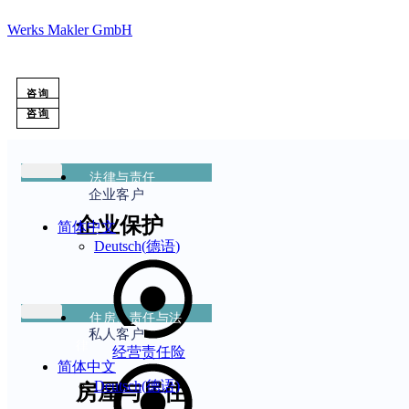
Werks Makler GmbH
咨询
咨询
法律与责任
企业客户
企业保护
简体中文
Deutsch
(
德语
)
住房、责任与法
私人客户
律
经营责任险
简体中文
Deutsch
(
德语
)
房屋与居住