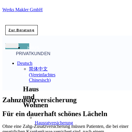
Werks Makler GmbH
Zur Beratung
HAUS,
PRIVATKUNDEN
HAFTUNG
Deutsch
&
简体中文
RECHT
(
Vereinfachtes
Chinesisch
)
Haus
und
Zahnzusatzversicherung
Wohnen
Für ein dauerhaft schönes Lächeln
Hausratversicherung
Ohne eine Zahn-Zusatzversicherung müssen Patienten, die bei einer
gesetzlichen Krankenkasse versichert sind, nach einem