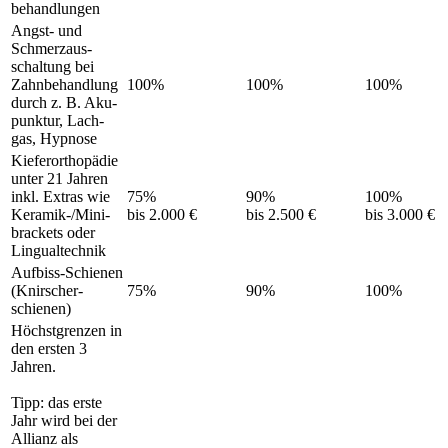
behandlungen
Angst- und
Schmerz­aus­
schaltung bei
Zahn­behandlung
100%
100%
100%
durch z. B. Aku­
punktur, Lach­
gas, Hypnose
Kiefer­orthopädie
unter 21 Jahren
inkl. Extras wie
75%
90%
100%
Keramik-/Mini­
bis 2.000 €
bis 2.500 €
bis 3.000 €
brackets oder
Lingual­technik
Aufbiss-Schienen
(Knirscher­
75%
90%
100%
schienen)
Höchstgrenzen in
den ersten 3
Jahren.
Tipp: das erste
Jahr wird bei der
Allianz als