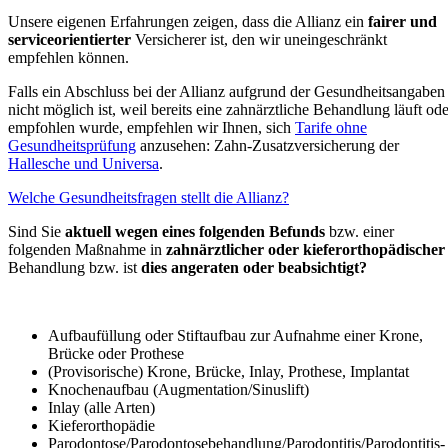
Unsere eigenen Erfahrungen zeigen, dass die Allianz ein
fairer und
serviceorientierter
Versicherer ist, den wir uneingeschränkt
empfehlen können.
Falls ein Abschluss bei der Allianz aufgrund der Gesundheitsangaben
nicht möglich ist, weil bereits eine zahnärztliche Behandlung läuft ode
empfohlen wurde, empfehlen wir Ihnen, sich
Tarife ohne
Gesundheitsprüfung
anzusehen: Zahn-Zusatzversicherung der
Hallesche und Universa
.
Welche Gesundheitsfragen stellt die Allianz?
Sind Sie
aktuell wegen eines folgenden Befunds
bzw. einer
folgenden Maßnahme in
zahnärztlicher oder kieferorthopädischer
Behandlung bzw. ist
dies angeraten oder beabsichtigt?
Aufbaufüllung oder Stiftaufbau zur Aufnahme einer Krone,
Brücke oder Prothese
(Provisorische) Krone, Brücke, Inlay, Prothese, Implantat
Knochenaufbau (Augmentation/Sinuslift)
Inlay (alle Arten)
Kieferorthopädie
Parodontose/Parodontose­behandlung/Parodontitis/Parodontitis­