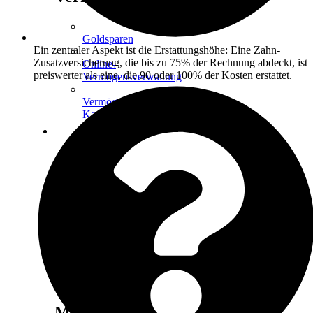
Goldsparen
Ein zentraler Aspekt ist die Erstattungshöhe: Eine Zahn-
Zusatzversicherung, die bis zu 75% der Rechnung abdeckt, ist
Online-
preiswerter als eine, die 90 oder 100% der Kosten erstattet.
Vermögensverwaltung
Vermögensaufbau-
Kapitalanlage
KUNDEN-
APP
Digitaler-
Finanzmanager
Login
ÜBER
UNS
Werks
Makler