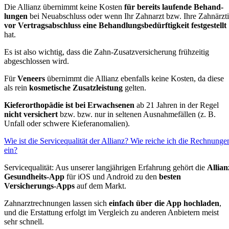
Die Allianz übernimmt keine Kosten
für bereits laufende Behand­
lungen
bei Neu­ab­schluss oder wenn Ihr Zahn­arzt bzw. Ihre Zahnärzt
vor Vertragsabschluss eine Behand­lungsbedürftig­keit fest­gestellt
hat.
Es ist also wichtig, dass die Zahn-Zusatzversicherung frühzeitig
abgeschlossen wird.
Für
Veneers
übernimmt die Allianz ebenfalls keine Kosten, da diese
als rein
kosmetische Zusatz­leistung
gelten.
Kiefer­ortho­pädie ist bei Erwachsenen
ab 21 Jahren in der Regel
nicht versichert
bzw. bzw. nur in seltenen Ausnahme­fällen (z. B.
Unfall oder schwere Kieferanomalien).
Wie ist die Servicequalität der Allianz? Wie reiche ich die Rechnunge
ein?
Servicequalität: Aus unserer langjährigen Erfahrung gehört die
Allian
Gesundheits-App
für iOS und Android zu den
besten
Versicherungs-Apps
auf dem Markt.
Zahnarztrechnungen lassen sich
einfach über die App hochladen
,
und die Erstattung erfolgt im Vergleich zu anderen Anbietern meist
sehr schnell.