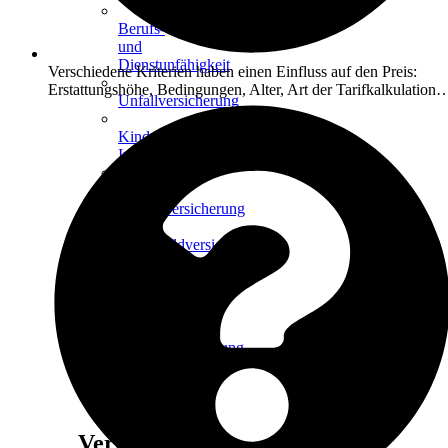
Berufs-
und
Dienstunfähigkeit
Verschiedene Kriterien haben einen Einfluss auf den Preis:
Erstattungshöhe, Bedingungen, Alter, Art der Tarifkalkulation
Unfallversicherung
Kinder-
Invalidität
Risiko-
Lebensversicherung
Sterbegeldversicherung
Vorsorge
Rentenversicherung
Kinder-
Sparvertrag
Vermögen