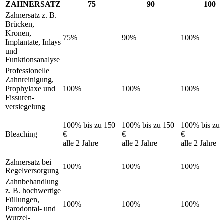
ZAHNERSATZ
75
90
100
Zahn­ersatz z. B.
Brücken,
Kronen,
75%
90%
100%
Implantate, Inlays
und
Funktionsanalyse
Professionelle
Zahn­reinigung,
Prophy­laxe und
100%
100%
100%
Fissuren­
versiegelung
100% bis zu 150
100% bis zu 150
100% bis zu
Bleaching
€
€
€
alle 2 Jahre
alle 2 Jahre
alle 2 Jahre
Zahn­ersatz bei
100%
100%
100%
Regel­versorgung
Zahn­behandlung
z. B. hoch­wertige
Füllungen,
100%
100%
100%
Parodontal- und
Wurzel­