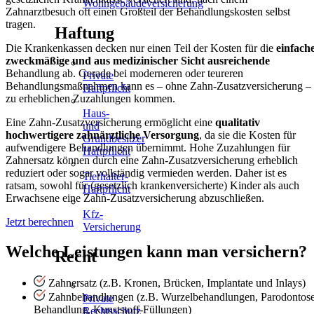
Wohngebäudeversicherung
Zahnarztbesuch oft einen Großteil der Behandlungskosten selbst
tragen.
Haftung
Die Krankenkassen decken nur einen Teil der Kosten für die
einfache
zweckmäßige und aus medizinischer Sicht ausreichende
Behandlung ab. Gerade bei moderneren oder teureren
Private
Behandlungsmaßnahmen kann es – ohne Zahn-Zusatzversicherung –
Haftpflicht
zu erheblichen Zuzahlungen kommen.
Haus-
Eine Zahn-Zusatzversicherung ermöglicht eine
qualitativ
und
hochwertigere zahnärztliche Versorgung
, da sie die Kosten für
Grundbesitzer
aufwendigere Behandlungen übernimmt. Hohe Zuzahlungen für
Haftpflicht
Zahnersatz können durch eine Zahn-Zusatzversicherung erheblich
reduziert oder sogar vollständig vermieden werden. Daher ist es
Tierhalter-
ratsam, sowohl für (gesetzlich krankenversicherte) Kinder als auch
Haftpflicht
Erwachsene eine Zahn-Zusatzversicherung abzuschließen.
Kfz-
Jetzt berechnen
Versicherung
Welche Leistungen kann man versichern?
Recht
Zahnersatz (z.B. Kronen, Brücken, Implantate und Inlays)
Zahnbehandlungen (z.B. Wurzelbehandlungen, Parodontose
Private
Behandlung, Kunststoff-Füllungen)
Rechtsschutz