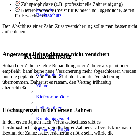
Zahnprophylaxe (z.B. professionelle Zahnreinigung)
Vermieter-
Kieferorthopädie (meist für Kinder und Jugendliche, selten
Rechtsschutz
für Erwachsene)
GESUNDHEIT
Den Abschluss einer Zahn-Zusatzversicherung sollte man besser nich
aufschieben…
&
FREIZEIT
Angeratene Behandlungen nicht versichert
Krankenzusatz
Sobald der Zahnarzt eine Behandlung oder Zahnersatz plant oder
empfiehlt, kann keine neue Versicherung mehr abgeschlossen werden
Krankenhaus
und die geplante Maßnahme wird nicht von der Versicherung
übernommen. Daher ist es ratsam, den Vertrag frühzeitig
Zähne
abzuschließen.
Kieferorthopädie
Heilpraktiker
Höchstgrenzen in den ersten Jahren
Krankentagegeld
In den ersten Jahren nach Vertragsabschluss gibt es
Leistungshöchstgrenzen. Sollte teurer Zahnersatz bereits kurz nach
Pflegebedürftigkeit
Beginn der Zahnzusatzversicherung nötig sein, würde die