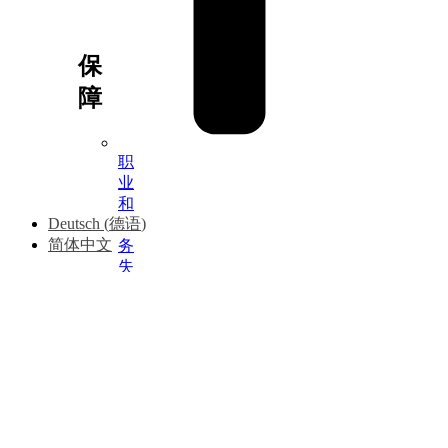
理
保
障
职
业
和
Deutsch
(
德语
)
公
简体中文
务
失
能
意
外
保
险
儿