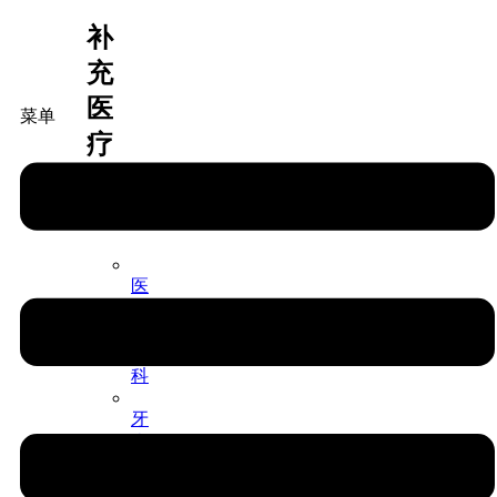
补
充
医
菜单
疗
保
险
医
院
牙
科
牙
齿
正
畸