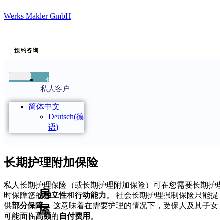
Werks Makler GmbH
预约咨询
住
私人客户
房、
简体中文
责
Deutsch
(
德
任
语
)
与
法
长期护理附加保险
律
私人长期护理保险（或长期护理附加保险）可在您需要长期护
房
时保障您的
独立性
和
行动能力
。 社会长期护理强制保险只能提
供
部分保障
。 这意味着在需要护理的情况下，受保人及其子女
屋
可能面临
高额
的
自付费用
。