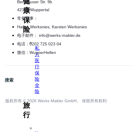
健
Berghauser Str. 9b
康
42349 Wuppertal
常务董事：
保
Hailan Werksnies, Karsten Werksnies
险
电子邮件： info@werks-makler.de
电话：0202 725 023 04
私
微信：WupperHellen
人
医
疗
保
险
搜索
全
险
版权所有 © 2026 Werks Makler GmbH。 保留所有权利
旅
行