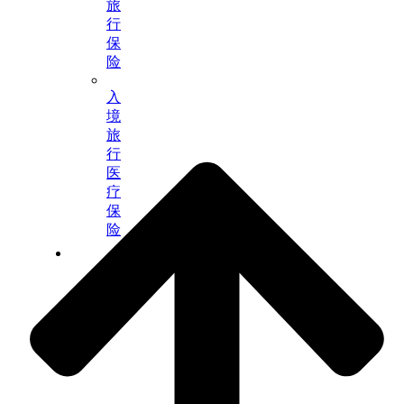
旅
行
保
险
入
境
旅
行
医
疗
保
险
财
富
保
障
与
管