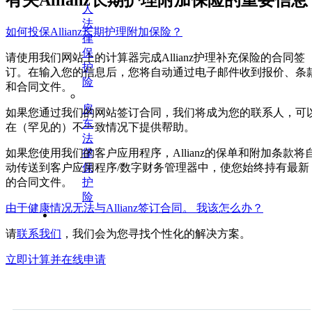
人
法
如何投保Allianz长期护理附加保险？
律
保
请使用我们网站上的计算器完成Allianz护理补充保险的合同签
护
订。在输入您的信息后，您将自动通过电子邮件收到报价、条
险
和合同文件。
房
如果您通过我们的网站签订合同，我们将成为您的联系人，可
东
在（罕见的）不一致情况下提供帮助。
法
如果您使用我们的客户应用程序，Allianz的保单和附加条款将
律
动传送到客户应用程序/数字财务管理器中，使您始终持有最新
保
的合同文件。
护
险
由于健康情况无法与Allianz签订合同。 我该怎么办？
医
请
联系我们
，我们会为您寻找个性化的解决方案。
疗
与
立即计算并在线申请
休
闲