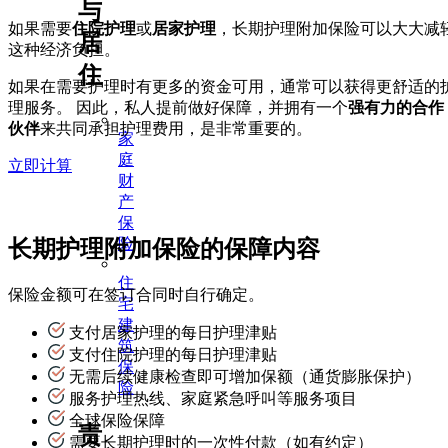
与
如果需要
住院护理
或
居家护理
，长期护理附加保险可以大大减
居
这种经济负担。
住
如果在需要护理时有更多的资金可用，通常可以获得更舒适的
理服务。 因此，私人提前做好保障，并拥有一个
强有力的合作
伙伴
来共同承担护理费用，是非常重要的。
家
庭
立即计算
财
产
保
险
长期护理附加保险的保障内容
住
保险金额可在签订合同时自行确定。
宅
建
支付居家护理的每日护理津贴
筑
支付住院护理的每日护理津贴
保
无需后续健康检查即可增加保额（通货膨胀保护）
险
服务护理热线、家庭紧急呼叫等服务项目
全球保险保障
责
需要长期护理时的一次性付款（如有约定）