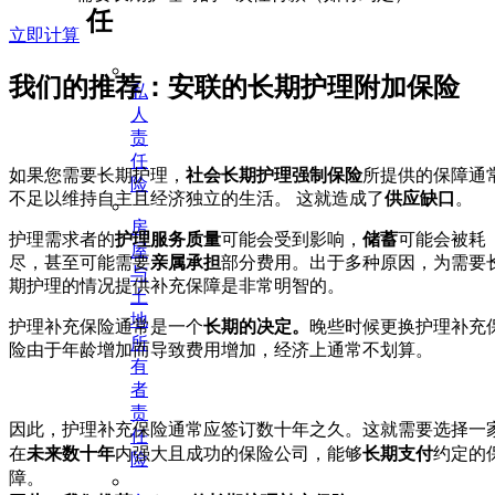
任
立即计算
我们的推荐：安联的长期护理附加保险
私
人
责
任
如果您需要长期护理，
社会长期护理强制保险
所提供的保障通
险
不足以维持自主且经济独立的生活。 这就造成了
供应缺口
。
房
护理需求者的
护理服务质量
可能会受到影响，
储蓄
可能会被耗
屋
尽，甚至可能需要
亲属承担
部分费用。出于多种原因，为需要
与
期护理的情况提供补充保障是非常明智的。
土
地
护理补充保险通常是一个
长期的决定。
晚些时候更换护理补充
所
险由于年龄增加而导致费用增加，经济上通常不划算。
有
者
责
因此，护理补充保险通常应签订数十年之久。这就需要选择一
任
在
未来数十年
内强大且成功的保险公司，能够
长期支付
约定的
险
障。