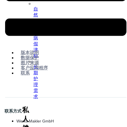
自
然
疗
法
病
假
津
版本说明
贴
数据保护
图片来源
长
客户应用程序
期
联系
护
理
需
求
私
联系方式
人
Werks Makler GmbH