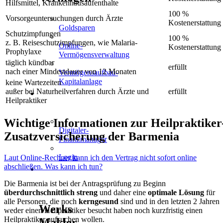
Hilfsmittel, Krankenhausaufenthalte
100 %
Vorsorgeuntersuchungen durch Ärzte
Kostenerstattung
Goldsparen
Schutzimpfungen
100 %
z. B. Reiseschutzimpfungen, wie Malaria-
Online-
Kostenerstattung
Prophylaxe
Vermögensverwaltung
täglich kündbar
erfüllt
nach einer Mindestdauer von 12 Monaten
Vermögensaufbau-
Kapitalanlage
keine Wartezeiten
außer bei Naturheilverfahren durch Ärzte und
erfüllt
KUNDEN-
Heilpraktiker
APP
Wichtige Informationen zur Heilpraktiker
Digitaler-
Zusatzversicherung der Barmenia
Finanzmanager
Login
Laut Online-Rechner kann ich den Vertrag nicht sofort online
abschließen. Was kann ich tun?
ÜBER
Die Barmenia ist bei der Antragsprüfung zu Beginn
UNS
überdurchschnittlich streng
und daher eine
optimale Lösung
für
alle Personen, die noch
kerngesund
sind und in den letzten 2 Jahren
Werks
weder einen Heilpraktiker besucht haben noch kurzfristig einen
Heilpraktiker aufsuchen wollen.
Makler