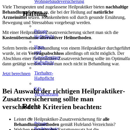
Wohngebäudeversicherung
Viele Therapeuten und zugelassene Heilpraktiker bieten
nachhaltige
Behandlungsformen
an, die bei der Heilung auf
natürliche
Haftung
Arzneimittel
setzen. Krankenheiten soll durch gesunde Ernährung,
Bewegung und Stressabbau vorgebeugt werden.
Private
Mit einer Heilpraktiker-Zusatzversicherung sichert man sich die
Haftpflicht
Kostenübernahme alternativer Heilmethoden
.
Haus-
Sofern bereits eine Behandlung von einem Heilpraktiker durchgeführt
und
wurde, ist ein
Vertragsabschluss
allerdings oft nicht möglich. Der
Grundbesitzer
Abschluss einer Heilpraktiker-Zusatzversicherung sollte im Optimalfa
Haftpflicht
dann getätigt werden, wenn man noch nicht in Behandlung war.
Tierhalter-
Jetzt berechnen
Haftpflicht
Kfz-
Bei Auswahl der richtigen Heilpraktiker-
Versicherung
Zusatzversicherung sollte man
Recht
verschiedene Kriterien beachten:
Leistet die Heilpraktiker-Zusatzversicherung für
alle
Private
Behandlungsmethoden
gemäß Hufeland-Verzeichnis?
Rechtsschutz
Welchen
prozentualen
Erstattungssatz hat die