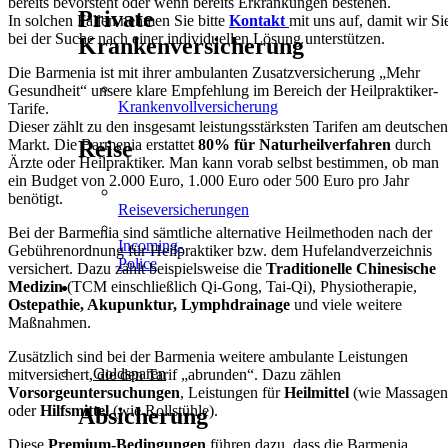
bereits bevorsteht oder wenn bereits Erkrankungen bestehen.
Private
In solchen Fällen nehmen Sie bitte
Kontakt
mit uns auf, damit wir Si
bei der Suche nach einer individuellen Lösung unterstützen.
Krankenversicherung
Die Barmenia ist mit ihrer ambulanten Zusatzversicherung „Mehr
Gesundheit“ unsere klare Empfehlung im Bereich der Heilpraktiker-
Krankenvollversicherung
Tarife.
Dieser zählt zu den insgesamt leistungsstärksten Tarifen am deutschen
Markt. Die Barmenia erstattet
80% für Naturheilverfahren
durch
Reise
Ärzte oder Heilpraktiker. Man kann vorab selbst bestimmen, ob man
ein Budget von 2.000 Euro, 1.000 Euro oder 500 Euro pro Jahr
benötigt.
Reiseversicherungen
Bei der Barmenia sind sämtliche alternative Heilmethoden nach der
Incoming-
Gebührenordnung für Heilpraktiker bzw. dem Hufelandverzeichnis
Police
versichert. Dazu zählt beispielsweise die
Traditionelle Chinesische
Medizin
(TCM einschließlich Qi-Gong, Tai-Qi), Physiotherapie,
VORSORGE
Ostepathie, Akupunktur,
Lymphdrainage
und viele weitere
&
Maßnahmen.
VERMÖGEN
Zusätzlich sind bei der Barmenia weitere ambulante Leistungen
Goldsparen
mitversichert, die den Tarif „abrunden“. Dazu zählen
Vorsorgeuntersuchungen
, Leistungen für
Heilmittel
(wie Massagen
oder
Hilfsmittel
(wie Rollstühle).
Absicherung
Diese
Premium-Bedingungen
führen dazu, dass die Barmenia