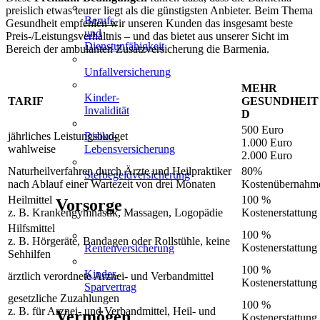
preislich etwas teurer liegt als die günstigsten Anbieter. Beim Thema
Berufs-
Gesundheit empfehlen wir unseren Kunden das insgesamt beste
und
Preis-/Leistungsverhältnis – und das bietet aus unserer Sicht im
Dienstunfähigkeit
Bereich der ambulanten Zusatzversicherung die Barmenia.
Unfallversicherung
MEHR
Kinder-
TARIF
GESUNDHEIT
Invalidität
D
500 Euro
Risiko-
jährliches Leistungsbudget
1.000 Euro
Lebensversicherung
wahlweise
2.000 Euro
Naturheilverfahren durch Ärzte und Heilpraktiker
80%
Sterbegeldversicherung
nach Ablauf einer Wartezeit von drei Monaten
Kostenübernahm
Heilmittel
100 %
Vorsorge
z. B. Krankengymnastik, Massagen, Logopädie
Kostenerstattung
Hilfsmittel
100 %
z. B. Hörgeräte, Bandagen oder Rollstühle, keine
Kostenerstattung
Rentenversicherung
Sehhilfen
100 %
Kinder-
ärztlich verordnete Arznei- und Verbandmittel
Kostenerstattung
Sparvertrag
gesetzliche Zuzahlungen
100 %
z. B. für Arznei- und Verbandmittel, Heil- und
Vermögen
Kostenerstattung