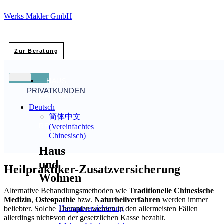
Werks Makler GmbH
Zur Beratung
HAUS,
PRIVATKUNDEN
HAFTUNG
Deutsch
&
简体中文
RECHT
(
Vereinfachtes
Chinesisch
)
Haus
und
Heilpraktiker-Zusatzversicherung
Wohnen
Alternative Behandlungsmethoden wie
Traditionelle Chinesische
Medizin
,
Osteopathie
bzw.
Naturheilverfahren
werden immer
Hausratversicherung
beliebter. Solche Therapien werden in den allermeisten Fällen
allerdings nicht von der gesetzlichen Kasse bezahlt.