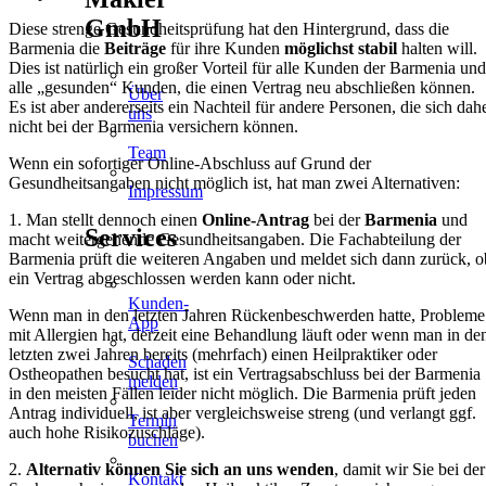
GmbH
Diese strenge Gesundheitsprüfung hat den Hintergrund, dass die
Barmenia die
Beiträge
für ihre Kunden
möglichst stabil
halten will.
Dies ist natürlich ein großer Vorteil für alle Kunden der Barmenia und
alle „gesunden“ Kunden, die einen Vertrag neu abschließen können.
Über
Es ist aber andererseits ein Nachteil für andere Personen, die sich dah
uns
nicht bei der Barmenia versichern können.
Team
Wenn ein sofortiger Online-Abschluss auf Grund der
Gesundheitsangaben nicht möglich ist, hat man zwei Alternativen:
Impressum
1. Man stellt dennoch einen
Online-Antrag
bei der
Barmenia
und
Services
macht weitergehende Gesundheitsangaben. Die Fachabteilung der
Barmenia prüft die weiteren Angaben und meldet sich dann zurück, o
ein Vertrag abgeschlossen werden kann oder nicht.
Kunden-
Wenn man in den letzten Jahren Rückenbeschwerden hatte, Probleme
App
mit Allergien hat, derzeit eine Behandlung läuft oder wenn man in de
letzten zwei Jahren bereits (mehrfach) einen Heilpraktiker oder
Schaden
Ostheopathen besucht hat, ist ein Vertragsabschluss bei der Barmenia
melden
in den meisten Fällen leider nicht möglich. Die Barmenia prüft jeden
Antrag individuell, ist aber vergleichsweise streng (und verlangt ggf.
Termin
auch hohe Risikozuschläge).
buchen
2.
Alternativ können Sie sich an uns wenden
, damit wir Sie bei der
Kontakt