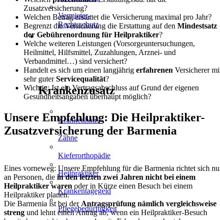
Zusatzversicherung?
Vermieter-
Welchen Betrag erstattet die Versicherung maximal pro Jahr?
Rechtsschutz
Begrenzt die Versicherung die Erstattung auf den
Mindestsatz
der Gebührenordnung für Heilpraktiker
?
GESUNDHEIT
Welche weiteren Leistungen (Vorsorgeuntersuchungen,
&
Heilmittel, Hilfsmittel, Zuzahlungen, Arznei- und
Verbandmittel…) sind versichert?
FREIZEIT
Handelt es sich um einen langjährig
erfahrenen
Versicherer mi
sehr guter
Servicequalität
?
Wichtig: Ist ein Vertragsabschluss auf Grund der eigenen
Krankenzusatz
Gesundheitsangaben überhaupt möglich?
Unsere Empfehlung: Die Heilpraktiker-
Krankenhaus
Zusatzversicherung der Barmenia
Zähne
Kieferorthopädie
Eines vorneweg: Unsere Empfehlung für die Barmenia richtet sich nu
Heilpraktiker
an Personen, die
in den letzten zwei Jahren nicht bei einem
Heilpraktiker waren
oder in Kürze einen Besuch bei einem
Krankentagegeld
Heilpraktiker planen.
Die Barmenia ist bei der
Antragsprüfung nämlich vergleichsweise
Pflegebedürftigkeit
streng
und lehnt einen Antrag ab, wenn ein Heilpraktiker-Besuch